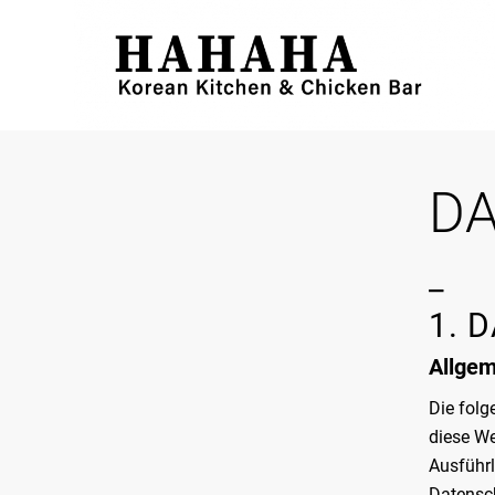
D
_
1. 
Allgem
Die folg
diese We
Ausführ
Datensc