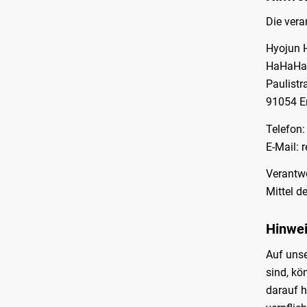
Die vera
Hyojun 
HaHaHa 
Paulistr
91054 E
Telefon
E-Mail:
r
Verantwo
Mittel d
Hinwei
Auf unse
sind, kö
darauf h