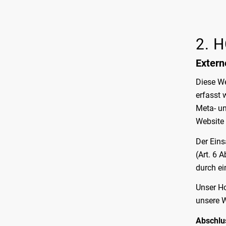
2. 
Extern
Diese We
erfasst 
Meta- un
Website 
Der Eins
(Art. 6 
durch ei
Unser Ho
unsere W
Abschlu