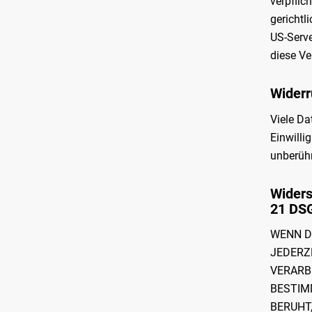
verpflic
gerichtl
US-Serve
diese Ve
Widerr
Viele Da
Einwilli
unberühr
Widers
21 DS
WENN DI
JEDERZE
VERARB
BESTIM
BERUHT