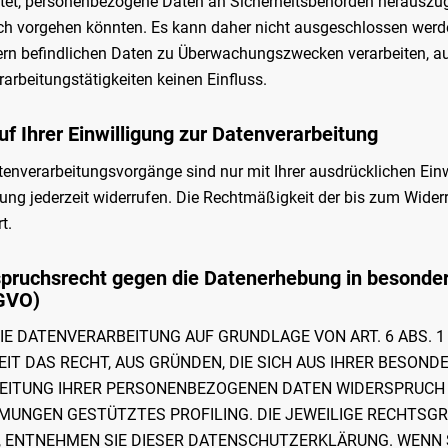
htet, personenbezogene Daten an Sicherheitsbehörden herauszug
ich vorgehen könnten. Es kann daher nicht ausgeschlossen werd
rn befindlichen Daten zu Überwachungszwecken verarbeiten, au
rarbeitungstätigkeiten keinen Einfluss.
uf Ihrer Einwilligung zur Datenverarbeitung
tenverarbeitungsvorgänge sind nur mit Ihrer ausdrücklichen Einwi
gung jederzeit widerrufen. Die Rechtmäßigkeit der bis zum Wider
t.
pruchsrecht gegen die Datenerhebung in besonder
GVO)
E DATENVERARBEITUNG AUF GRUNDLAGE VON ART. 6 ABS. 1 L
IT DAS RECHT, AUS GRÜNDEN, DIE SICH AUS IHRER BESOND
EITUNG IHRER PERSONENBEZOGENEN DATEN WIDERSPRUCH EIN
MUNGEN GESTÜTZTES PROFILING. DIE JEWEILIGE RECHTSGR
, ENTNEHMEN SIE DIESER DATENSCHUTZERKLÄRUNG. WENN S